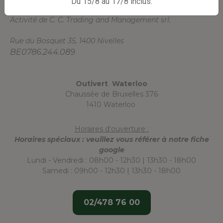
Du 15/8 au 17/8 inclus.
Activité de C. C. Trading and Management srl.
Rue du Bosquet 35, 1400 Nivelles
BE0786.244.089
Outivert Waterloo
Chaussée de Bruxelles 376
1410 Waterloo
Horaires d'ouverture :
Horaires spéciaux : veuillez vous référer à notre fiche
google
Lundi - Vendredi : 08h00 - 12h30 | 13h30 - 18h00
Samedi : 09h00 - 12h30 | 13h30 - 18h00
02/478 76 00