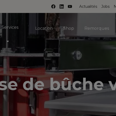
Actualités
Jobs
N
Services
Location
Shop
Remorques
Toggle Dropdown
e de bûche v