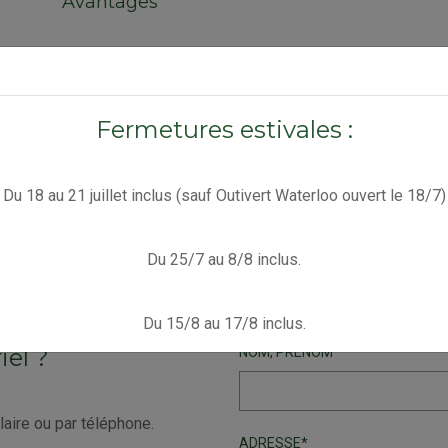
Avantages
Spécifications techniques
Fermetures estivales :
Sécurité
Du 18 au 21 juillet inclus (sauf Outivert Waterloo ouvert le 18/7)
Règles et conseils d'utilisation
Du 25/7 au 8/8 inclus.
Du 15/8 au 17/8 inclus.
iel ?
NOM, PRÉNOM
aire ou par téléphone.
ADRESSE