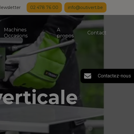
ewsletter
02 478 76 00
info@outivert.be
Machines
A
Contact
Occasions
propos
Contactez-nous
erticale